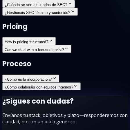
¿Cuándo se ven resultados de SEO?
¿Gestionáis SEO técnico y contenido?
Pricing
How is pricing structured?
Can we start with a focused sprint?
Proceso
¿Cómo es la incorporación?
¿Cómo colaboráis con equipos internos?
¿Sigues con dudas?
Envíanos tu stack, objetivos y plazo—responderemos con
claridad, no con un pitch genérico.