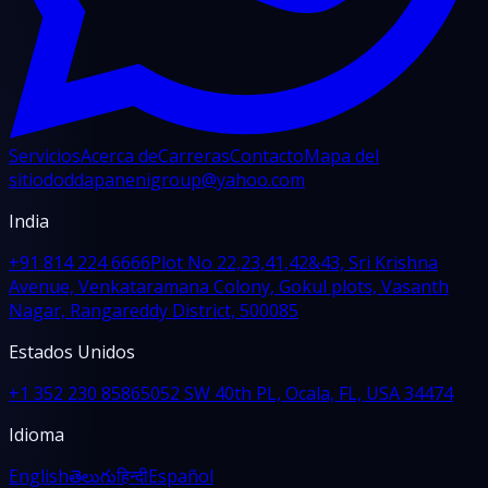
Servicios
Acerca de
Carreras
Contacto
Mapa del
sitio
doddapanenigroup@yahoo.com
India
+91 814 224 6666
Plot No 22,23,41,42&43, Sri Krishna
Avenue, Venkataramana Colony, Gokul plots, Vasanth
Nagar, Rangareddy District, 500085
Estados Unidos
+1 352 230 8586
5052 SW 40th PL, Ocala, FL, USA 34474
Idioma
English
తెలుగు
हिन्दी
Español