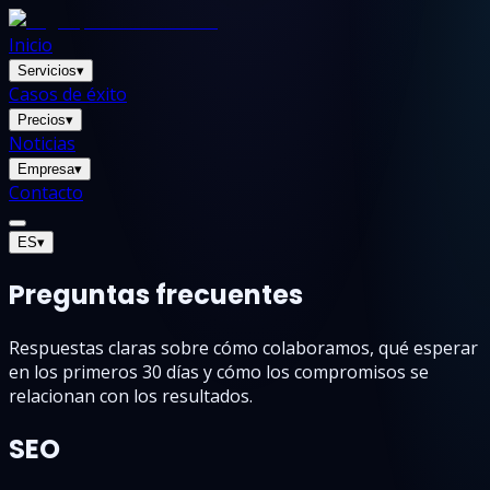
Inicio
Servicios
▾
Casos de éxito
Precios
▾
Noticias
Empresa
▾
Contacto
ES
▾
Preguntas frecuentes
Respuestas claras sobre cómo colaboramos, qué esperar
en los primeros 30 días y cómo los compromisos se
relacionan con los resultados.
SEO