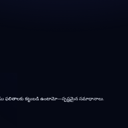
యు ఫలితాలకు కట్టుబడి ఉంటామో—స్పష్టమైన సమాధానాలు.