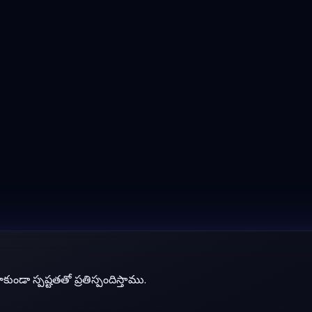
ుండా స్పష్టతతో ప్రతిస్పందిస్తాము.