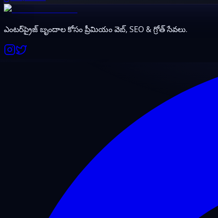
ఎంటర్‌ప్రైజ్ బృందాల కోసం ప్రీమియం వెబ్, SEO & గ్రోత్ సేవలు.