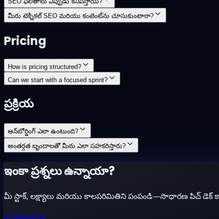
SEO ఫలితాలు ఎప్పుడు కనిపిస్తాయి?
మీరు టెక్నికల్ SEO మరియు కంటెంట్‌ను చూసుకుంటారా?
Pricing
How is pricing structured?
Can we start with a focused sprint?
ప్రక్రియ
ఆన్‌బోర్డింగ్ ఎలా ఉంటుంది?
అంతర్గత బృందాలతో మీరు ఎలా సహకరిస్తారు?
ఇంకా ప్రశ్నలు ఉన్నాయా?
మీ స్టాక్, లక్ష్యాలు మరియు కాలపరిమితిని పంపండి—సాధారణ పిచ్ డెక్ కాక
ప్రారంభించండి