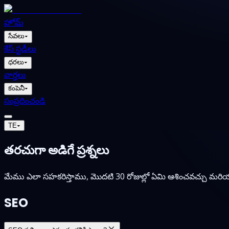
హోమ్
సేవలు
▾
కేస్ స్టడీలు
ధరలు
▾
వార్తలు
కంపెనీ
▾
సంప్రదించండి
TE
▾
తరచుగా అడిగే ప్రశ్నలు
మేము ఎలా సహకరిస్తాము, మొదటి 30 రోజుల్లో ఏమి ఆశించవచ్చు మరి
SEO