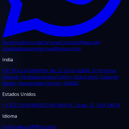
Servicios
Acerca de
Carreras
Contacto
Mapa del
sitio
doddapanenigroup@yahoo.com
India
+91 814 224 6666
Plot No 22,23,41,42&43, Sri Krishna
Avenue, Venkataramana Colony, Gokul plots, Vasanth
Nagar, Rangareddy District, 500085
Estados Unidos
+1 352 230 8586
5052 SW 40th PL, Ocala, FL, USA 34474
Idioma
English
తెలుగు
हिन्दी
Español