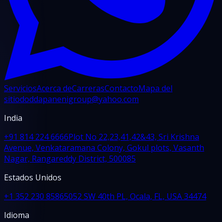
Servicios
Acerca de
Carreras
Contacto
Mapa del
sitio
doddapanenigroup@yahoo.com
India
+91 814 224 6666
Plot No 22,23,41,42&43, Sri Krishna
Avenue, Venkataramana Colony, Gokul plots, Vasanth
Nagar, Rangareddy District, 500085
Estados Unidos
+1 352 230 8586
5052 SW 40th PL, Ocala, FL, USA 34474
Idioma