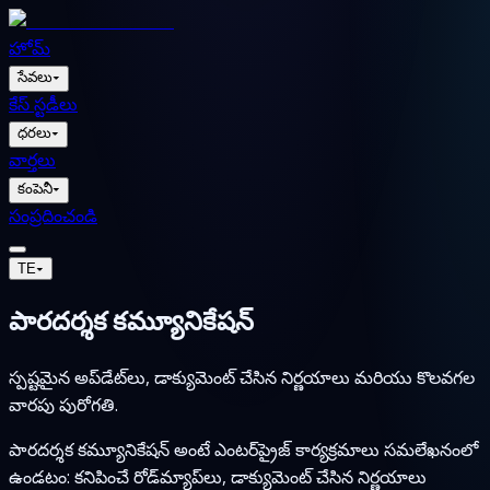
హోమ్
సేవలు
▾
కేస్ స్టడీలు
ధరలు
▾
వార్తలు
కంపెనీ
▾
సంప్రదించండి
TE
▾
పారదర్శక కమ్యూనికేషన్
స్పష్టమైన అప్‌డేట్‌లు, డాక్యుమెంట్ చేసిన నిర్ణయాలు మరియు కొలవగల
వారపు పురోగతి.
పారదర్శక కమ్యూనికేషన్ అంటే ఎంటర్‌ప్రైజ్ కార్యక్రమాలు సమలేఖనంలో
ఉండటం: కనిపించే రోడ్‌మ్యాప్‌లు, డాక్యుమెంట్ చేసిన నిర్ణయాలు