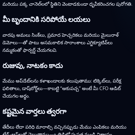
మరియు పక్క చానెల్‌లలో స్థితిని వెంటాడకుండా ధృవీకరించగల పురోగతి.
మీ బృందానికి సరిపోయే లయలు
వారపు అమలు సింక్‌లు, ప్రమాద హెచ్చరికలు మరియు మైలురాళ్
డెమోలు—తో పాటు అసమకాలిక సారాంశాలు ఎగ్జిక్యూటివ్‌లు
నమ్మకంతో ఫార్వర్డ్ చేయగలవి.
రుజువు, నాటకం కాదు
మేము అప్‌డేట్‌లను కళాఖండాలకు కలుపుతాము: టిక్కెట్‌లు, పరీక్ష
ఫలితాలు, డాష్‌బోర్డ్‌లు—కాబట్టి “ఆకుపచ్చ” అంటే మీ CFO ఆడిట్
చేయగల అర్థం.
కష్టమైన వార్తలు త్వరగా
తేదీలు లేదా పరిధి మారాల్సి వచ్చినప్పుడు మేము ఎంపికలు మరియు
ట్రేడ్-ఆఫ్‌లతో చెబుతాము—ఒత్తిడిలో స్పష్టత నుండి విశ్వాసం