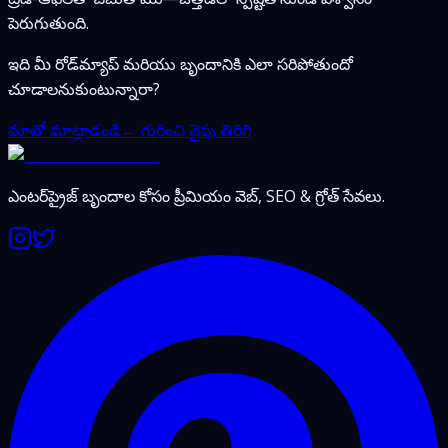
పెరుగుతుంది.
ఇది మీ రోడ్‌మ్యాప్ మరియు బృందానికి ఎలా సరిపోతుందో
చూడాలనుకుంటున్నారా?
మాతో మాట్లాడండి
← గురించి వైపు తిరిగి
ఎంటర్‌ప్రైజ్ బృందాల కోసం ప్రీమియం వెబ్, SEO & గ్రోత్ సేవలు.