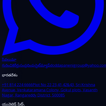
సేవలు
మా
గురించి
కెరీర్లు
సంప్రదింపు
సైట్‌మ్యాప్
doddapanenigroup@yahoo.co
భారతదేశం
+91 814 224 6666
Plot No 22,23,41,42&43, Sri Krishna
Avenue, Venkataramana Colony, Gokul plots, Vasanth
Nagar, Rangareddy District, 500085
యునైటెడ్ స్టేట్స్